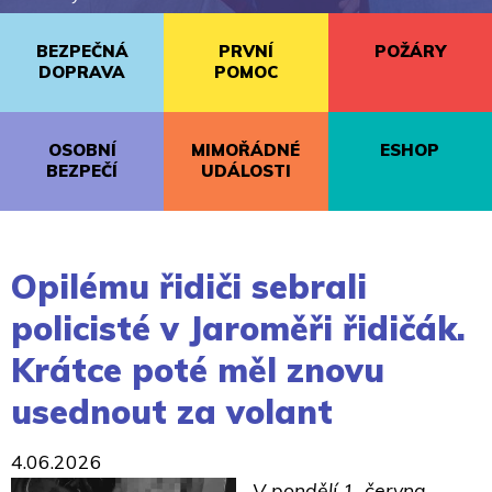
BEZPEČNÁ
PRVNÍ
POŽÁRY
DOPRAVA
POMOC
OSOBNÍ
MIMOŘÁDNÉ
ESHOP
BEZPEČÍ
UDÁLOSTI
Opilému řidiči sebrali
policisté v Jaroměři řidičák.
Krátce poté měl znovu
usednout za volant
4.06.2026
V pondělí 1. června