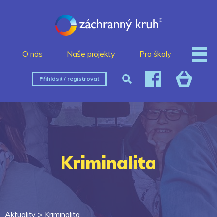
O nás
Naše projekty
Pro školy
Přihlásit / registrovat
Kriminalita
Aktuality >
Kriminalita