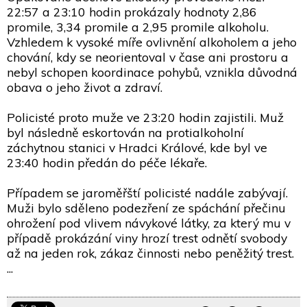
22:57 a 23:10 hodin prokázaly hodnoty 2,86
promile, 3,34 promile a 2,95 promile alkoholu.
Vzhledem k vysoké míře ovlivnění alkoholem a jeho
chování, kdy se neorientoval v čase ani prostoru a
nebyl schopen koordinace pohybů, vznikla důvodná
obava o jeho život a zdraví.
Policisté proto muže ve 23:20 hodin zajistili. Muž
byl následně eskortován na protialkoholní
záchytnou stanici v Hradci Králové, kde byl ve
23:40 hodin předán do péče lékaře.
Případem se jaroměřští policisté nadále zabývají.
Muži bylo sděleno podezření ze spáchání přečinu
ohrožení pod vlivem návykové látky, za který mu v
případě prokázání viny hrozí trest odnětí svobody
až na jeden rok, zákaz činnosti nebo peněžitý trest.
...