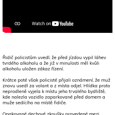
Řidič policistům uvedl, že před jízdou vypil láhev
tvrdého alkoholu a že již v minulosti měl kvůli
alkoholu uložen zákaz řízení.
Krátce poté však policisté přijali oznámení, že muž
znovu usedl za volant a z místa odjel. Hlídka proto
neprodleně vyjela k místu jeho trvalého bydliště,
kde nalezla vozidlo zaparkované před domem a
muže sedícího na místě řidiče.
Opakované dechové zkoušky provedené mezi