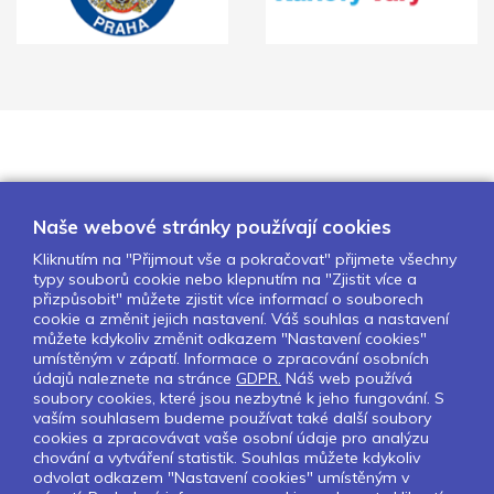
Naše webové stránky používají cookies
Kliknutím na "Přijmout vše a pokračovat" přijmete všechny
typy souborů cookie nebo klepnutím na "Zjistit více a
O nás
Naše projekty
Pro školy
přizpůsobit" můžete zjistit více informací o souborech
cookie a změnit jejich nastavení. Váš souhlas a nastavení
Partneři
Kontakty
GDPR
můžete kdykoliv změnit odkazem "Nastavení cookies"
Nastavení cookies
umístěným v zápatí. Informace o zpracování osobních
údajů naleznete na stránce
GDPR.
Náš web používá
soubory cookies, které jsou nezbytné k jeho fungování. S
Sledujte nás:
vaším souhlasem budeme používat také další soubory
cookies a zpracovávat vaše osobní údaje pro analýzu
chování a vytváření statistik. Souhlas můžete kdykoliv
odvolat odkazem "Nastavení cookies" umístěným v