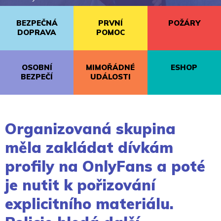
BEZPEČNÁ
PRVNÍ
POŽÁRY
DOPRAVA
POMOC
OSOBNÍ
MIMOŘÁDNÉ
ESHOP
BEZPEČÍ
UDÁLOSTI
Organizovaná skupina
měla zakládat dívkám
profily na OnlyFans a poté
je nutit k pořizování
explicitního materiálu.