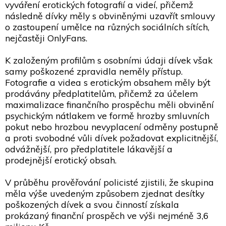
vyváření erotických fotografií a videí, přičemž
následně dívky měly s obviněnými uzavřít smlouvy
o zastoupení umělce na různých sociálních sítích,
nejčastěji OnlyFans.
K založeným profilům s osobními údaji dívek však
samy poškozené zpravidla neměly přístup.
Fotografie a videa s erotickým obsahem měly být
prodávány předplatitelům, přičemž za účelem
maximalizace finančního prospěchu měli obvinění
psychickým nátlakem ve formě hrozby smluvních
pokut nebo hrozbou nevyplacení odměny postupně
a proti svobodné vůli dívek požadovat explicitnější,
odvážnější, pro předplatitele lákavější a
prodejnější erotický obsah.
V průběhu prověřování policisté zjistili, že skupina
měla výše uvedeným způsobem zjednat desítky
poškozených dívek a svou činností získala
prokázaný finanční prospěch ve výši nejméně 3,6