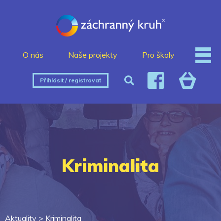
O nás
Naše projekty
Pro školy
Přihlásit / registrovat
Kriminalita
Aktuality >
Kriminalita