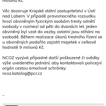
milionu Kč.
Věc dozoruje Krajské státní zastupitelství v Ústí
nad Labem. V případě pravomocného rozsudku
hrozí obviněným fyzickým osobám tresty odnětí
svobody v rozmezí od pěti do dvanácti let. Jeden
obviněný byl vzat do vazby, ostatní jsou stíháni na
svobodě. Během realizace úkonů trestního řízení se
u obviněných podařilo zajistit majetek v celkové
hodnotě 9 milionů Kč.
NCOZ vyzývá případné další poškozené či svědky
výše uvedeného jednání, aby kontaktovali policejní
orgán cestou emailové schránky:
ncoz.katalog@pcr.cz
...