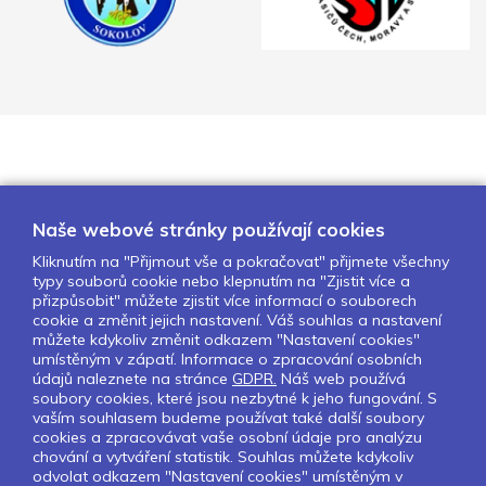
Naše webové stránky používají cookies
Kliknutím na "Přijmout vše a pokračovat" přijmete všechny
typy souborů cookie nebo klepnutím na "Zjistit více a
O nás
Naše projekty
Pro školy
přizpůsobit" můžete zjistit více informací o souborech
cookie a změnit jejich nastavení. Váš souhlas a nastavení
Partneři
Kontakty
GDPR
můžete kdykoliv změnit odkazem "Nastavení cookies"
Nastavení cookies
umístěným v zápatí. Informace o zpracování osobních
údajů naleznete na stránce
GDPR.
Náš web používá
soubory cookies, které jsou nezbytné k jeho fungování. S
Sledujte nás:
vaším souhlasem budeme používat také další soubory
cookies a zpracovávat vaše osobní údaje pro analýzu
chování a vytváření statistik. Souhlas můžete kdykoliv
odvolat odkazem "Nastavení cookies" umístěným v