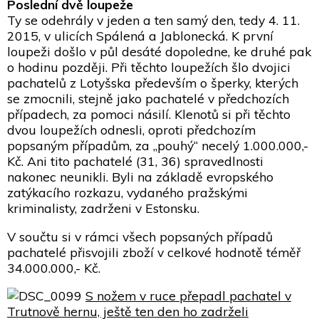
Poslední dvě loupeže
Ty se odehrály v jeden a ten samý den, tedy 4. 11.
2015, v ulicích Spálená a Jablonecká. K první
loupeži došlo v půl desáté dopoledne, ke druhé pak
o hodinu později. Při těchto loupežích šlo dvojici
pachatelů z Lotyšska především o šperky, kterých
se zmocnili, stejně jako pachatelé v předchozích
případech, za pomoci násilí. Klenotů si při těchto
dvou loupežích odnesli, oproti předchozím
popsaným případům, za „pouhý“ necelý 1.000.000,-
Kč. Ani tito pachatelé (31, 36) spravedlnosti
nakonec neunikli. Byli na základě evropského
zatýkacího rozkazu, vydaného pražskými
kriminalisty, zadrženi v Estonsku.
V součtu si v rámci všech popsaných případů
pachatelé přisvojili zboží v celkové hodnotě téměř
34.000.000,- Kč.
S nožem v ruce přepadl pachatel v
Trutnově hernu, ještě ten den ho zadrželi