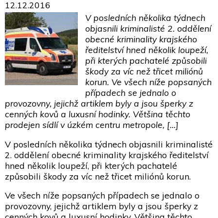
12.12.2016
V posledních několika týdnech
objasnili kriminalisté 2. oddělení
obecné kriminality krajského
ředitelství hned několik loupeží,
při kterých pachatelé způsobili
škody za víc než třicet miliónů
korun. Ve všech níže popsaných
případech se jednalo o
provozovny, jejichž artiklem byly a jsou šperky z
cenných kovů a luxusní hodinky. Většina těchto
prodejen sídlí v úzkém centru metropole, […]
V posledních několika týdnech objasnili kriminalisté
2. oddělení obecné kriminality krajského ředitelství
hned několik loupeží, při kterých pachatelé
způsobili škody za víc než třicet miliónů korun.
Ve všech níže popsaných případech se jednalo o
provozovny, jejichž artiklem byly a jsou šperky z
cenných kovů a luxusní hodinky. Většina těchto