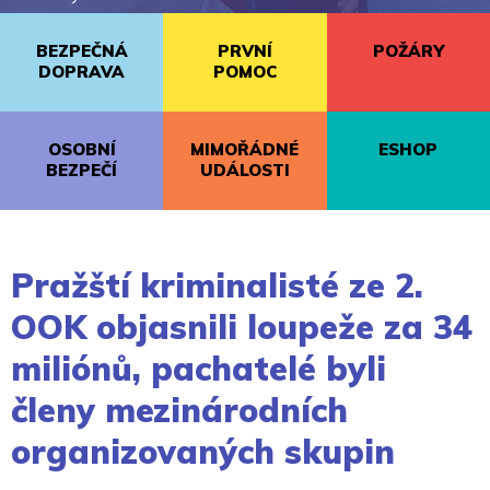
BEZPEČNÁ
PRVNÍ
POŽÁRY
DOPRAVA
POMOC
OSOBNÍ
MIMOŘÁDNÉ
ESHOP
BEZPEČÍ
UDÁLOSTI
Pražští kriminalisté ze 2.
OOK objasnili loupeže za 34
miliónů, pachatelé byli
členy mezinárodních
organizovaných skupin