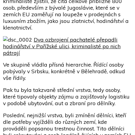
kriminalisté zjistili, že čítá celkově přibližně 800
osob, především z bývalé Jugoslávie, které se v
zemích EU zaměřují na loupeže v prodejnách s
luxusním zbožím, jako jsou zlatnictví, hodinářství a
klenotnictví.
Dva ozbrojení pachatelé přepadli
hodinářství v Pařížské ulici, kriminalisté po nich
pátrají
Ve skupině vládla přísná hierarchie. Řídící osoby
pobývaly v Srbsku, konkrétně v Bělehradě, odkud
vše řídily.
Pak tu byla takzvaně střední vrstva, tedy osoby,
které tipovaly objekty zájmu a zajišťovaly logistiku
v podobě ubytování, aut a zbraní pro dělníky.
Poslední, nejnižší vrstva, byli zmínění dělníci, kteří
dle potřeby vyjížděli do různých zemí, kde
prováděli popsanou trestnou činnost. Tito dělníci
byli rekrutováni z osob legálně žijících v zemích EU,