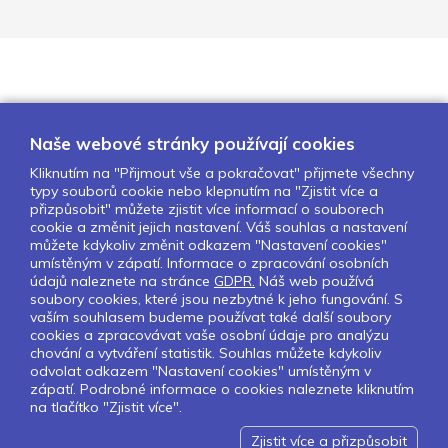
Naše webové stránky používají cookies
Kliknutím na "Přijmout vše a pokračovat" přijmete všechny
typy souborů cookie nebo klepnutím na "Zjistit více a
O nás
Naše projekty
Pro školy
přizpůsobit" můžete zjistit více informací o souborech
cookie a změnit jejich nastavení. Váš souhlas a nastavení
Partneři
Kontakty
GDPR
můžete kdykoliv změnit odkazem "Nastavení cookies"
Nastavení cookies
umístěným v zápatí. Informace o zpracování osobních
údajů naleznete na stránce
GDPR.
Náš web používá
soubory cookies, které jsou nezbytné k jeho fungování. S
Sledujte nás:
vaším souhlasem budeme používat také další soubory
cookies a zpracovávat vaše osobní údaje pro analýzu
chování a vytváření statistik. Souhlas můžete kdykoliv
odvolat odkazem "Nastavení cookies" umístěným v
zápatí. Podrobné informace o cookies naleznete kliknutím
Pokud chcete dostávat pravidelný
na tlačítko "Zjistit více".
Newsletter klikněte
zde
.
Zjistit více a přizpůsobit