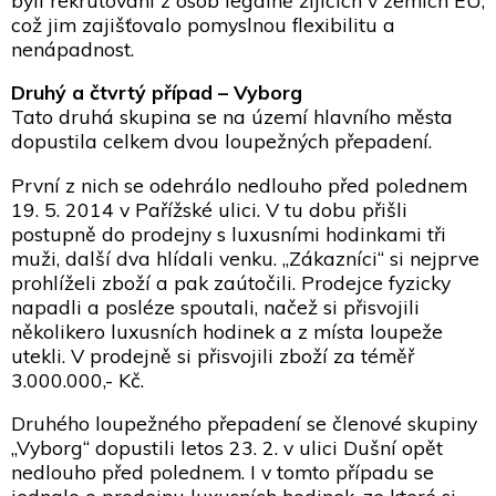
což jim zajišťovalo pomyslnou flexibilitu a
nenápadnost.
Druhý a čtvrtý případ – Vyborg
Tato druhá skupina se na území hlavního města
dopustila celkem dvou loupežných přepadení.
První z nich se odehrálo nedlouho před polednem
19. 5. 2014 v Pařížské ulici. V tu dobu přišli
postupně do prodejny s luxusními hodinkami tři
muži, další dva hlídali venku. „Zákazníci“ si nejprve
prohlíželi zboží a pak zaútočili. Prodejce fyzicky
napadli a posléze spoutali, načež si přisvojili
několikero luxusních hodinek a z místa loupeže
utekli. V prodejně si přisvojili zboží za téměř
3.000.000,- Kč.
Druhého loupežného přepadení se členové skupiny
„Vyborg“ dopustili letos 23. 2. v ulici Dušní opět
nedlouho před polednem. I v tomto případu se