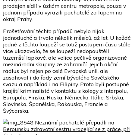
prodejen sídlí v úzkém centru metropole, pouze v
jednom případu vyrazili pachatelé za lupem na
okraj Prahy.
Prošetřování těchto případů nebylo nijak
jednoduché a trvalo několik měsíců, až let. U každé
jedné z těchto loupeží se totiž postupem času stále
více ukazovalo, že se loupeží nedopouštěli
tuzemští lapkové, ale velice pečlivě organizované
mezinárodní skupiny ze zahraničí. Jejich akční
rádius byl nejen po celé Evropské unii, ale
zasahoval i do řady zemí bývalého Sovětského
svazu a například i na Filipíny. Proto byli postupně
krajští kriminalisté v kontaktu s kolegy z Interpolu,
Europolu, Finska, Ruska, Německa, Itálie, Srbska,
Slovinska, Španělska, Rakouska, Francie a
Švýcarska.
Neznámí pachatelé přepadli na
Berounsku zdravotní sestru vracející se z práce, při