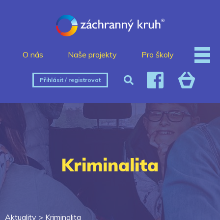
O nás
Naše projekty
Pro školy
Přihlásit / registrovat
Kriminalita
Aktuality >
Kriminalita