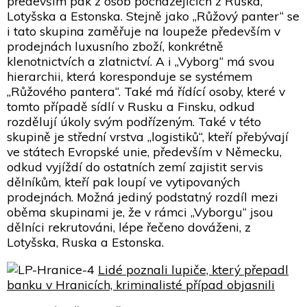
především pak z osob pocházejících z Ruska,
Lotyšska a Estonska. Stejně jako „Růžový panter“ se
i tato skupina zaměřuje na loupeže především v
prodejnách luxusního zboží, konkrétně
klenotnictvích a zlatnictví. A i „Vyborg“ má svou
hierarchii, která koresponduje se systémem
„Růžového pantera“. Také má řídící osoby, které v
tomto případě sídlí v Rusku a Finsku, odkud
rozdělují úkoly svým podřízeným. Také v této
skupině je střední vrstva „logistiků“, kteří přebývají
ve státech Evropské unie, především v Německu,
odkud vyjíždí do ostatních zemí zajistit servis
dělníkům, kteří pak loupí ve vytipovaných
prodejnách. Možná jediný podstatný rozdíl mezi
oběma skupinami je, že v rámci „Vyborgu“ jsou
dělníci rekrutováni, lépe řečeno dováženi, z
Lotyšska, Ruska a Estonska.
Lidé poznali lupiče, který přepadl
banku v Hranicích, kriminalisté případ objasnili