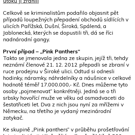
útoku ji zranili
Celkově se kriminalistům podařilo objasnit pět
případů loupežných přepadení obchodů sídlících v
ulicích Pařížská, Dušní, Široká, Spálená, a
Jablonecká, kterých se dopustili tři, dá se říci
nadnárodní gangy.
První případ – „Pink Panthers“
Takto se jmenovala jedna ze skupin, jejíž tři, tehdy
neznámí členové 21. 12. 2012 přepadli se zbraní v
ruce prodejnu v Široké ulici. Odtud si odnesli
hodinky, náramky, náhrdelníky a náušnice v celkové
hodnotě téměř 17.000.000,- Kč. Dnes můžeme tyto
osoby „pojmenovat“ konkrétněji. Jedná se o tři
srbsky hovořící muže ve věku od osmadvaceti do
šestatřiceti let. Dva z nich jsou nyní za mřížemi v
Německu, na třetího je vydaný mezinárodní
zatykač.
Ke skupině „Pink panthers“ v průběhu prošetřování