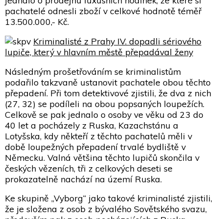
jednalo o prodejnu luxusních hodinek, ze které si
pachatelé odnesli zboží v celkové hodnotě téměř
13.500.000,- Kč.
Kriminalisté z Prahy IV. dopadli sériového
lupiče, který v hlavním městě přepadával ženy
Následným prošetřováním se kriminalistům
podařilo takzvaně ustanovit pachatele obou těchto
přepadení. Při tom detektivové zjistili, že dva z nich
(27, 32) se podíleli na obou popsaných loupežích.
Celkově se pak jednalo o osoby ve věku od 23 do
40 let a pocházely z Ruska, Kazachstánu a
Lotyšska, kdy někteří z těchto pachatelů měli v
době loupežných přepadení trvalé bydliště v
Německu. Valná většina těchto lupičů skončila v
českých vězeních, tři z celkových deseti se
prokazatelně nachází na území Ruska.
Ke skupině „Vyborg“ jako takové kriminalisté zjistili,
že je složena z osob z bývalého Sovětského svazu,