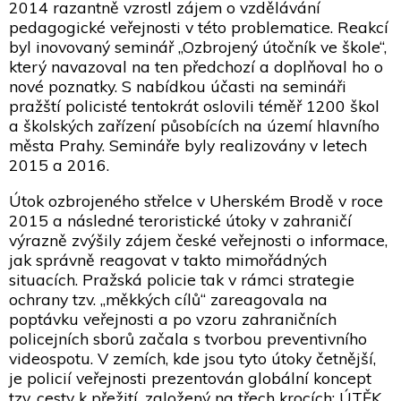
2014 razantně vzrostl zájem o vzdělávání
pedagogické veřejnosti v této problematice. Reakcí
byl inovovaný seminář „Ozbrojený útočník ve škole“,
který navazoval na ten předchozí a doplňoval ho o
nové poznatky. S nabídkou účasti na semináři
pražští policisté tentokrát oslovili téměř 1200 škol
a školských zařízení působících na území hlavního
města Prahy. Semináře byly realizovány v letech
2015 a 2016.
Útok ozbrojeného střelce v Uherském Brodě v roce
2015 a následné teroristické útoky v zahraničí
výrazně zvýšily zájem české veřejnosti o informace,
jak správně reagovat v takto mimořádných
situacích. Pražská policie tak v rámci strategie
ochrany tzv. „měkkých cílů“ zareagovala na
poptávku veřejnosti a po vzoru zahraničních
policejních sborů začala s tvorbou preventivního
videospotu. V zemích, kde jsou tyto útoky četnější,
je policií veřejnosti prezentován globální koncept
tzv. cesty k přežití, založený na třech krocích: ÚTĚK