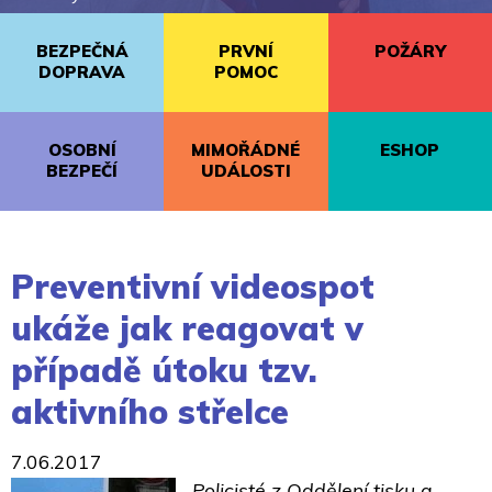
BEZPEČNÁ
PRVNÍ
POŽÁRY
DOPRAVA
POMOC
OSOBNÍ
MIMOŘÁDNÉ
ESHOP
BEZPEČÍ
UDÁLOSTI
Preventivní videospot
ukáže jak reagovat v
případě útoku tzv.
aktivního střelce
7.06.2017
Policisté z Oddělení tisku a