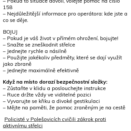
– Pokud to situace dovolí, volejte pomoc na číslo
158
– Nejdůležitější informace pro operátora: kde jste a
co se děje.
BOJUJ
– Pokud je váš život v přímém ohrožení, bojujte!
– Snažte se zneškodnit střelce
– Jednejte rychle a násilně
– Použijte jakékoliv předměty, které se dají využít
jako zbraně
– Jednejte maximálně efektivně
Když na místo dorazí bezpečnostní složky:
– Zůstaňte v klidu a poslouchejte instrukce
– Ruce držte vždy ve viditelné pozici
– Vyvarujte se křiku a divoké gestikulaci
– Mějte na paměti, že pomoc zraněným je na cestě
Policisté v Polešovicích cvičili zákrok proti
aktivnímu střelci