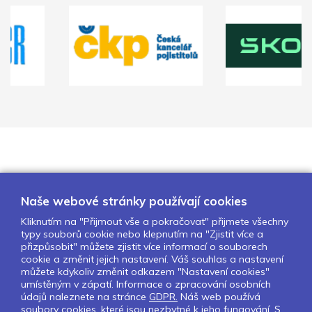
Naše webové stránky používají cookies
Kliknutím na "Přijmout vše a pokračovat" přijmete všechny
typy souborů cookie nebo klepnutím na "Zjistit více a
O nás
Naše projekty
Pro školy
přizpůsobit" můžete zjistit více informací o souborech
cookie a změnit jejich nastavení. Váš souhlas a nastavení
Partneři
Kontakty
GDPR
můžete kdykoliv změnit odkazem "Nastavení cookies"
Nastavení cookies
umístěným v zápatí. Informace o zpracování osobních
údajů naleznete na stránce
GDPR.
Náš web používá
soubory cookies, které jsou nezbytné k jeho fungování. S