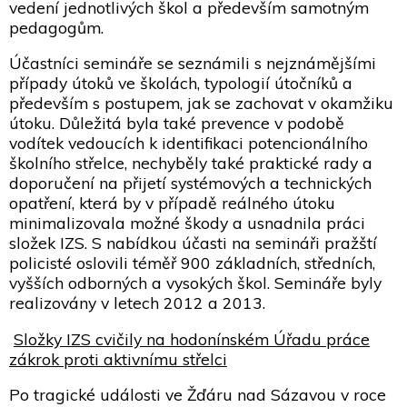
vedení jednotlivých škol a především samotným
pedagogům.
Účastníci semináře se seznámili s nejznámějšími
případy útoků ve školách, typologií útočníků a
především s postupem, jak se zachovat v okamžiku
útoku. Důležitá byla také prevence v podobě
vodítek vedoucích k identifikaci potencionálního
školního střelce, nechyběly také praktické rady a
doporučení na přijetí systémových a technických
opatření, která by v případě reálného útoku
minimalizovala možné škody a usnadnila práci
složek IZS. S nabídkou účasti na semináři pražští
policisté oslovili téměř 900 základních, středních,
vyšších odborných a vysokých škol. Semináře byly
realizovány v letech 2012 a 2013.
Složky IZS cvičily na hodonínském Úřadu práce
zákrok proti aktivnímu střelci
Po tragické události ve Žďáru nad Sázavou v roce