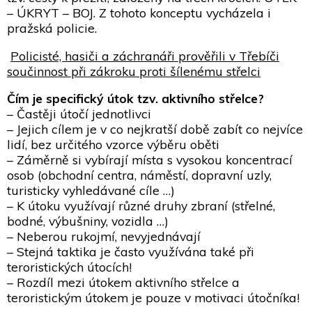
– ÚKRYT – BOJ. Z tohoto konceptu vycházela i
pražská policie.
Policisté, hasiči a záchranáři prověřili v Třebíči
součinnost při zákroku proti šílenému střelci
Čím je specifický útok tzv. aktivního střelce?
– Častěji útočí jednotlivci
– Jejich cílem je v co nejkratší době zabít co nejvíce
lidí, bez určitého vzorce výběru oběti
– Záměrně si vybírají místa s vysokou koncentrací
osob (obchodní centra, náměstí, dopravní uzly,
turisticky vyhledávané cíle …)
– K útoku využívají různé druhy zbraní (střelné,
bodné, výbušniny, vozidla …)
– Neberou rukojmí, nevyjednávají
– Stejná taktika je často využívána také při
teroristických útocích!
– Rozdíl mezi útokem aktivního střelce a
teroristickým útokem je pouze v motivaci útočníka!