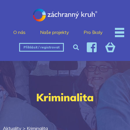
O nás
Naše projekty
Pro školy
Přihlásit / registrovat
Kriminalita
Aktuality >
Kriminalita