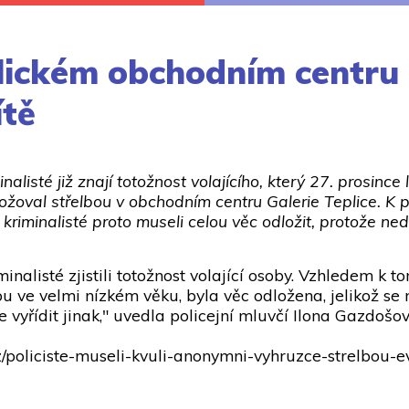
plickém obchodním centru
ítě
inalisté již znají totožnost volajícího, který 27. prosin
ožoval střelbou v obchodním centru Galerie Teplice. K 
, kriminalisté proto museli celou věc odložit, protože n
.
minalisté zjistili totožnost volající osoby. Vzhledem k t
u ve velmi nízkém věku, byla věc odložena, jelikož se 
e vyřídit jinak," uvedla policejní mluvčí Ilona Gazdošov
e.cz/policiste-museli-kvuli-anonymni-vyhruzce-strelbo