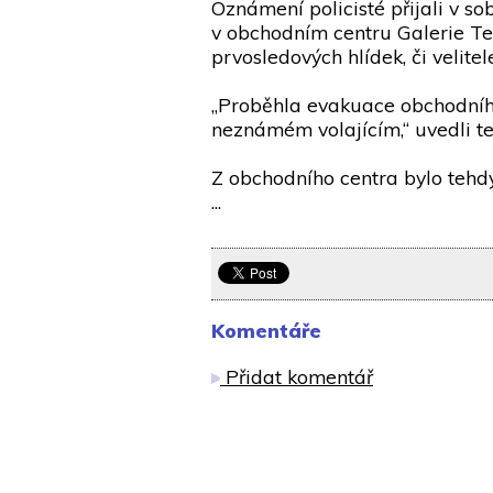
Oznámení policisté přijali v s
v obchodním centru Galerie Tep
prvosledových hlídek, či velitele
„Proběhla evakuace obchodníh
neznámém volajícím,“ uvedli te
Z obchodního centra bylo tehdy
...
Komentáře
Přidat komentář