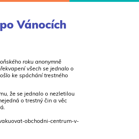
 po Vánocích
ce loňského roku anonymně
překvapení všech se jednalo o
edošlo ke spáchání trestného
omu, že se jednalo o nezletilou
nejedná o trestný čin a věc
á.
u-evakuovat-obchodni-centrum-v-