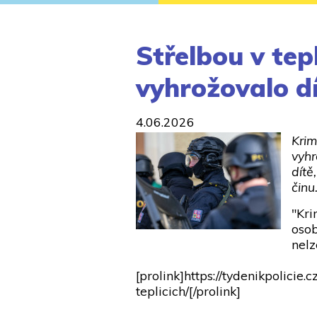
Střelbou v te
vyhrožovalo d
4.06.2026
Krim
vyhr
dítě
činu
"Kri
osob
nelz
[prolink]https://tydenikpolici
teplicich/[/prolink]