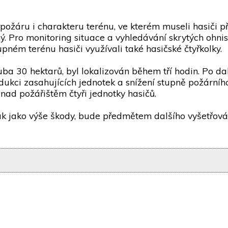
ožáru i charakteru terénu, ve kterém museli hasiči př
ý. Pro monitoring situace a vyhledávání skrytých ohni
tupném terénu hasiči využívali také hasičské čtyřkolky.
uba 30 hektarů, byl lokalizován během tří hodin. Po da
edukci zasahujících jednotek a snížení stupně požární
ad požářištěm čtyři jednotky hasičů.
tak jako výše škody, bude předmětem dalšího vyšetřová