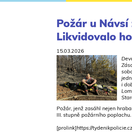
Požár u Návsí 
Likvidovalo ho
15.03.2026
Deva
Zása
sobo
jedn
i do
Lomn
Star
Požár, jenž zasáhl nejen hraba
III. stupně požárního poplachu.
[prolink]https://tydenikpolicie