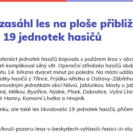
zasáhl les na ploše přibli
 19 jednotek hasičů
tenáct jednotek hasičů bojovalo s požárem lesa v obc
h komplikoval silný vítr. Operační středisko hasičů obd
tu 14. března dvacet minut po poledni. Na místo událos
otky hasičů z Třince, Frýdku-Místku a Ostravy-Zábřehu
brovolným jednotkám obcí Návsí, Jablunkov, Mosty u Ja
á, Milíkov, Bystřice, Nýdek, Písek, Dobratice, Vyšní Lho
é Hamry, Komorní Lhotka a Hnojník.
nku, ale také les likvidovalo 19 jednotek hasičů, přiče
.cz/kvuli-pozaru-lesa-v-beskydech-vyhlasili-hasici-iii-s