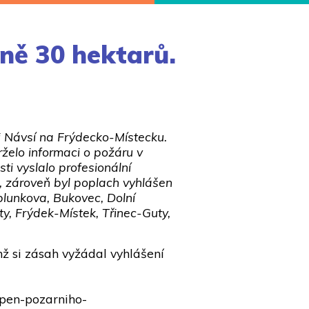
žně 30 hektarů.
i Návsí na Frýdecko-Místecku.
rželo informaci o požáru v
ti vyslalo profesionální
, zároveň byl poplach vyhlášen
blunkova, Bukovec, Dolní
ty, Frýdek-Místek, Třinec-Guty,
mž si zásah vyžádal vyhlášení
tupen-pozarniho-