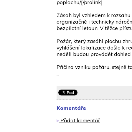
poplachu/[/prolink]
Zásah byl vzhledem k rozsahu p
organizačně i technicky náročn
bezpilotní letoun. V těžce přís
Požár, který zasáhl plochu zhr
vyhlášení lokalizace došlo k r
neděli budou provádět dohled n
Příčina vzniku požáru, stejně 
...
Komentáře
Přidat komentář