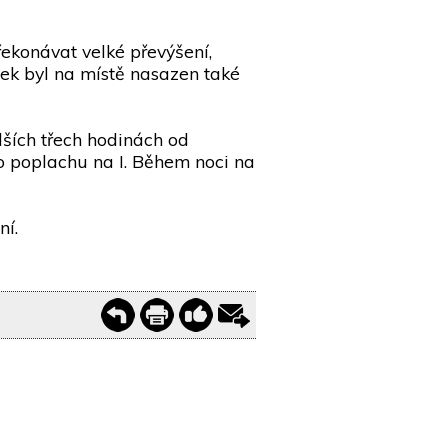
ekonávat velké převýšení,
sek byl na místě nasazen také
lších třech hodinách od
ho poplachu na I. Během noci na
ní.