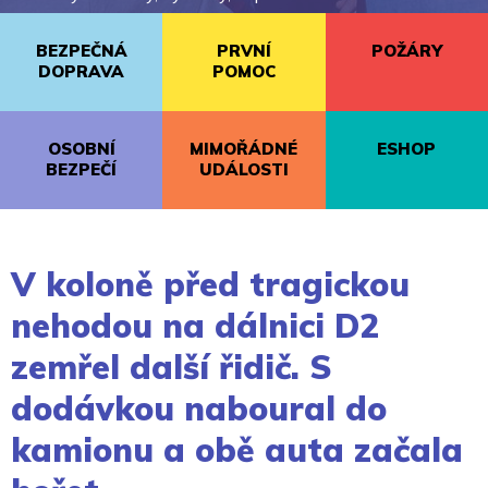
BEZPEČNÁ
PRVNÍ
POŽÁRY
DOPRAVA
POMOC
OSOBNÍ
MIMOŘÁDNÉ
ESHOP
BEZPEČÍ
UDÁLOSTI
V koloně před tragickou
nehodou na dálnici D2
zemřel další řidič. S
dodávkou naboural do
kamionu a obě auta začala