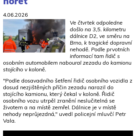
hořet
4.06.2026
Ve čtvrtek odpoledne
došlo na 3,5. kilometru
dálnice D2, ve směru na
Brno, k tragické dopravní
nehodě. Podle prvotních
informací tam řidič s
osobním automobilem naboural zezadu do kamionu
stojícího v koloně.
"Podle dosavadního šetření řidič osobního vozidla z
dosud nezjištěných příčin zezadu narazil do
stojícího kamionu, který čekal v koloně. Řidič
osobního vozu utrpěl zranění neslučitelná se
životem a na místě zemřel. Dálnice je v místě
nehody neprůjezdná," uvedl policejní mluvčí Petr
Vala.