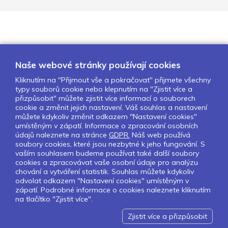
Naše webové stránky používají cookies
Kliknutím na "Přijmout vše a pokračovat" přijmete všechny
typy souborů cookie nebo klepnutím na "Zjistit více a
O nás
Naše projekty
Pro školy
přizpůsobit" můžete zjistit více informací o souborech
cookie a změnit jejich nastavení. Váš souhlas a nastavení
Partneři
Kontakty
GDPR
můžete kdykoliv změnit odkazem "Nastavení cookies"
Nastavení cookies
umístěným v zápatí. Informace o zpracování osobních
údajů naleznete na stránce
GDPR.
Náš web používá
soubory cookies, které jsou nezbytné k jeho fungování. S
Sledujte nás:
vaším souhlasem budeme používat také další soubory
cookies a zpracovávat vaše osobní údaje pro analýzu
chování a vytváření statistik. Souhlas můžete kdykoliv
odvolat odkazem "Nastavení cookies" umístěným v
zápatí. Podrobné informace o cookies naleznete kliknutím
Pokud chcete dostávat pravidelný
na tlačítko "Zjistit více".
Newsletter klikněte
zde
.
Zjistit více a přizpůsobit
Design by Lesensky.cz
Developed by ©
Smartware s.r.o.
Redakční systém MultiCMS