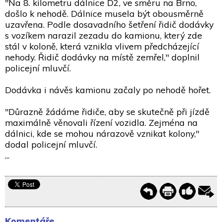
"Na 8. kilometru dálnice D2, ve směru na Brno,
došlo k nehodě. Dálnice musela být obousměrně
uzavřena. Podle dosavadního šetření řidič dodávky
s vozíkem narazil zezadu do kamionu, který zde
stál v koloně, která vznikla vlivem předcházející
nehody. Řidič dodávky na místě zemřel," doplnil
policejní mluvčí.
Dodávka i návěs kamionu začaly po nehodě hořet.
"Důrazně žádáme řidiče, aby se skutečně při jízdě
maximálně věnovali řízení vozidla. Zejména na
dálnici, kde se mohou nárazově vznikat kolony,"
dodal policejní mluvčí.
...
Komentáře