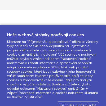
Naše webové stránky používají cookies
Kliknutím na "Přijmout vše a pokračovat" přijmete všechny
typy souborů cookie nebo klepnutím na "Zjistit více a
O nás
Naše projekty
Pro školy
přizpůsobit" můžete zjistit více informací o souborech
cookie a změnit jejich nastavení. Váš souhlas a nastavení
Partneři
Kontakty
GDPR
můžete kdykoliv změnit odkazem "Nastavení cookies"
Nastavení cookies
umístěným v zápatí. Informace o zpracování osobních
údajů naleznete na stránce
GDPR.
Náš web používá
soubory cookies, které jsou nezbytné k jeho fungování. S
Sledujte nás:
vaším souhlasem budeme používat také další soubory
cookies a zpracovávat vaše osobní údaje pro analýzu
chování a vytváření statistik. Souhlas můžete kdykoliv
odvolat odkazem "Nastavení cookies" umístěným v
zápatí. Podrobné informace o cookies naleznete kliknutím
Pokud chcete dostávat pravidelný
na tlačítko "Zjistit více".
Newsletter klikněte
zde
.
Zjistit více a přizpůsobit