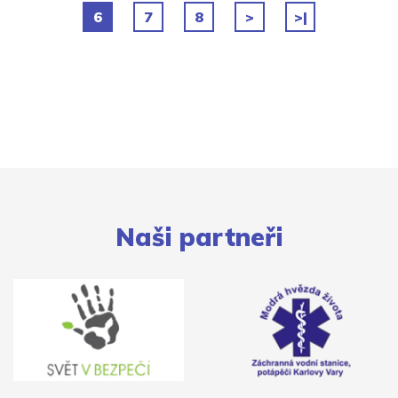
6
7
8
>
>|
Naši partneři