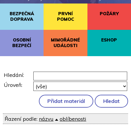
BEZPEČNÁ
PRVNÍ
POŽÁRY
DOPRAVA
POMOC
OSOBNÍ
MIMOŘÁDNÉ
ESHOP
BEZPEČÍ
UDÁLOSTI
Hledání:
Úroveň:
Řazení podle:
názvu
oblíbenosti