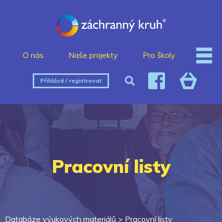
O nás
Naše projekty
Pro školy
Přihlásit / registrovat
Pracovní listy
Databáze výukových materiálů >
Pracovní listy