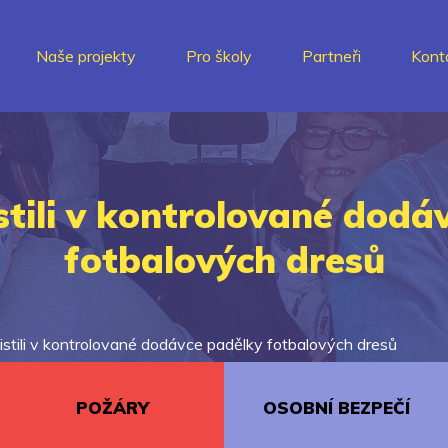
Naše projekty
Pro školy
Partneři
Kont
istili v kontrolované dod
fotbalových dresů
jistili v kontrolované dodávce padělky fotbalových dresů
POŽÁRY
OSOBNÍ BEZPEČÍ