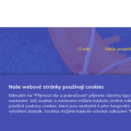
O nás
Naše projek
Naše webové stránky používají cookies
Kliknutím na "Přijmout vše a pokračovat" přijmete všechny typy 
nastavení. Váš souhlas a nastavení můžete kdykoliv změnit o
používá soubory cookies, které jsou nezbytné k jeho fungován
vytváření statistik. Souhlas můžete kdykoliv odvolat odkazem "N
Design by Lesensky.cz
Developed by ©
Smartware s.r.o.
Redakční systém MultiCMS