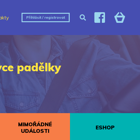
akty
Přihlásit / registrovat
ávce padělky
MIMOŘÁDNÉ
ESHOP
UDÁLOSTI