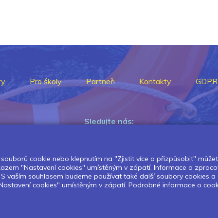
ty
Pro školy
Partneři
Kontakty
GDPR
Sledujte nás:
souborů cookie nebo klepnutím na "Zjistit více a přizpůsobit" můžete 
Pokud chcete dostávat pravidelný
dkazem "Nastavení cookies" umístěným v zápatí. Informace o zpraco
Newsletter klikněte
zde
.
í. S vaším souhlasem budeme používat také další soubory cookies a
astavení cookies" umístěným v zápatí. Podrobné informace o cookies 