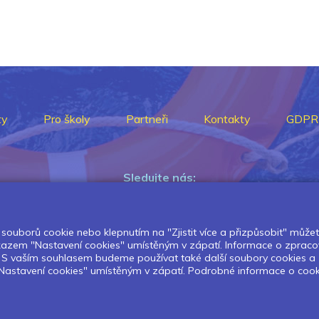
ty
Pro školy
Partneři
Kontakty
GDPR
Sledujte nás:
souborů cookie nebo klepnutím na "Zjistit více a přizpůsobit" můžete 
Pokud chcete dostávat pravidelný
dkazem "Nastavení cookies" umístěným v zápatí. Informace o zpraco
Newsletter klikněte
zde
.
í. S vaším souhlasem budeme používat také další soubory cookies a
astavení cookies" umístěným v zápatí. Podrobné informace o cookies 