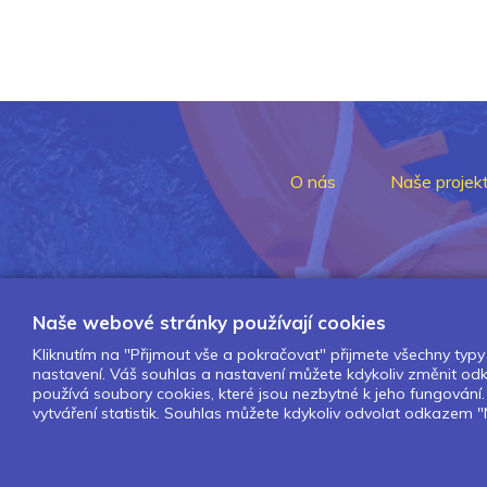
O nás
Naše projek
Naše webové stránky používají cookies
Kliknutím na "Přijmout vše a pokračovat" přijmete všechny typy 
nastavení. Váš souhlas a nastavení můžete kdykoliv změnit o
používá soubory cookies, které jsou nezbytné k jeho fungován
vytváření statistik. Souhlas můžete kdykoliv odvolat odkazem "N
Design by Lesensky.cz
Developed by ©
Smartware s.r.o.
Redakční systém MultiCMS