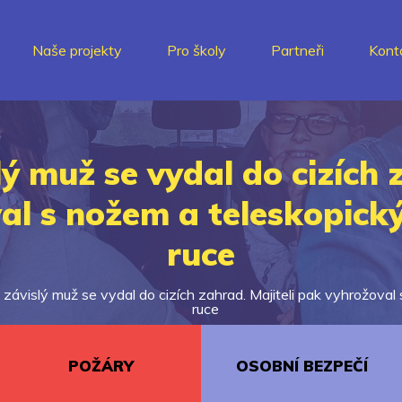
Naše projekty
Pro školy
Partneři
Kont
ý muž se vydal do cizích z
al s nožem a teleskopic
ruce
závislý muž se vydal do cizích zahrad. Majiteli pak vyhrožova
ruce
POŽÁRY
OSOBNÍ BEZPEČÍ