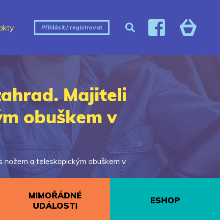
akty
Přihlásit / registrovat
ahrad. Majiteli
kým obuškem v
l s nožem a teleskopickým obuškem v
MIMOŘÁDNÉ
ESHOP
UDÁLOSTI