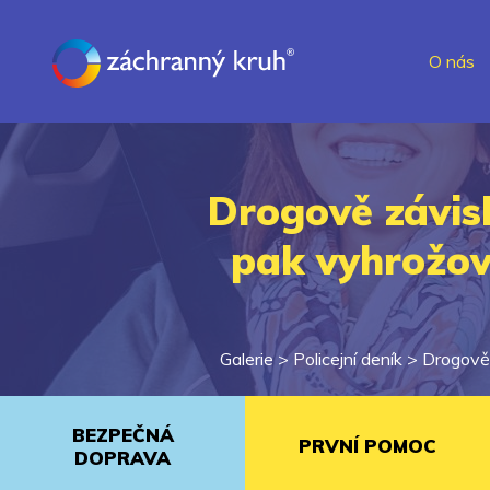
O nás
Drogově závisl
pak vyhrožov
Galerie >
Policejní deník
>
Drogově 
BEZPEČNÁ
PRVNÍ POMOC
DOPRAVA