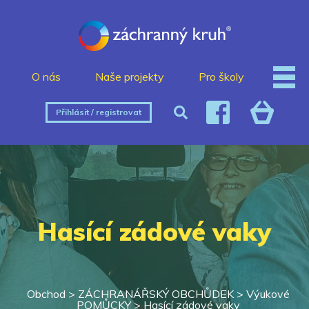
O nás
Naše projekty
Pro školy
Přihlásit / registrovat
Hasící zádové vaky
Obchod >
ZÁCHRANÁŘSKÝ OBCHŮDEK
>
Výukové
POMŮCKY
>
Hasící zádové vaky