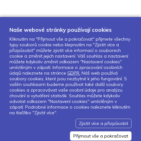
Naše webové stránky používají cookies
Kliknutím na "Přijmout vše a pokračovat" přijmete všechny
typy souborů cookie nebo klepnutím na "Zjistit více a
O nás
Naše projekty
Pro školy
přizpůsobit" můžete zjistit více informací o souborech
cookie a změnit jejich nastavení. Váš souhlas a nastavení
Partneři
Kontakty
GDPR
můžete kdykoliv změnit odkazem "Nastavení cookies"
Nastavení cookies
umístěným v zápatí. Informace o zpracování osobních
údajů naleznete na stránce
GDPR.
Náš web používá
Obchodní a licenční podmínky
soubory cookies, které jsou nezbytné k jeho fungování. S
vaším souhlasem budeme používat také další soubory
cookies a zpracovávat vaše osobní údaje pro analýzu
Sledujte nás:
chování a vytváření statistik. Souhlas můžete kdykoliv
odvolat odkazem "Nastavení cookies" umístěným v
zápatí. Podrobné informace o cookies naleznete kliknutím
na tlačítko "Zjistit více".
Pokud chcete dostávat pravidelný
Newsletter klikněte
zde
.
Zjistit více a přizpůsobit
Design by Lesensky.cz
Developed by ©
Smartware s.r.o.
Redakční systém MultiCMS
Přijmout vše a pokračovat