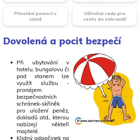
Přivolání pomoci v
Užitečné rady pro
cizině
cestu do zahraničí
Dovolená a pocit bezpečí
Při ubytování v
hotelu, bungalovu či
pod stanem lze
využít službu -
pronájem
bezpečnostních
schránek-skříněk
pro uložení peněz,
dokladů atd., kterou
nabízejí někteří
majitelé.
Klidný odpočinek na