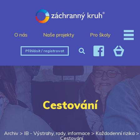
O nás
Naše projekty
Pro školy
Přihlásit / registrovat
Cestování
Archiv >
IB - Výstrahy, rady, informace
>
Každodenní rizika
>
Cestování