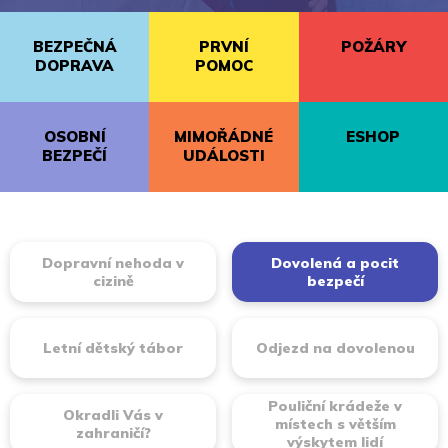
BEZPEČNÁ
PRVNÍ
POŽÁRY
DOPRAVA
POMOC
OSOBNÍ
MIMOŘÁDNÉ
ESHOP
BEZPEČÍ
UDÁLOSTI
Dopravní nehoda v
Dovolená a pocit
cizině
bezpečí
Letní dětský tábor
Odjezd na dovolenou
Pouliční krádeže v
Okradli Vás v
místech s větším
zahraničí?
výskytem lidí