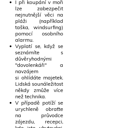
I při koupání v moři
lze zabezpečit
nejnutnější věci na
pláži (například
taška, windsurfing)
pomocí osobního
alarmu.
Vyplatí se, když se
seznámíte s
důvěryhodnými
"dovolenkáři" a
navzájem
si ohlídáte majetek.
Lidská sounáležitost
někdy zmůže více
než technika.
V případě potíží se
urychleně obraťte
na průvodce
zájezdu, recepci,
kde jste ubytováni,