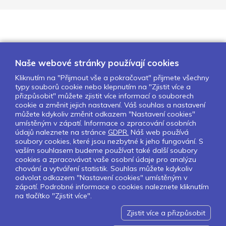
Naše webové stránky používají cookies
Kliknutím na "Přijmout vše a pokračovat" přijmete všechny
typy souborů cookie nebo klepnutím na "Zjistit více a
O nás
Naše projekty
Pro školy
přizpůsobit" můžete zjistit více informací o souborech
cookie a změnit jejich nastavení. Váš souhlas a nastavení
Partneři
Kontakty
GDPR
můžete kdykoliv změnit odkazem "Nastavení cookies"
Nastavení cookies
umístěným v zápatí. Informace o zpracování osobních
údajů naleznete na stránce
GDPR.
Náš web používá
soubory cookies, které jsou nezbytné k jeho fungování. S
Sledujte nás:
vaším souhlasem budeme používat také další soubory
cookies a zpracovávat vaše osobní údaje pro analýzu
chování a vytváření statistik. Souhlas můžete kdykoliv
odvolat odkazem "Nastavení cookies" umístěným v
zápatí. Podrobné informace o cookies naleznete kliknutím
Pokud chcete dostávat pravidelný
na tlačítko "Zjistit více".
Newsletter klikněte
zde
.
Zjistit více a přizpůsobit
Design by Lesensky.cz
Developed by ©
Smartware s.r.o.
Redakční systém MultiCMS