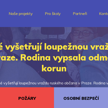
Naše projekty
Pro školy
Partneři
Kont
é vyšetřují loupežnou vr
aze. Rodina vypsala odm
korun
sté vyšetřují loupežnou vraždu ruského občana v Praze. Rodina 
POŽÁRY
OSOBNÍ BEZPEČÍ