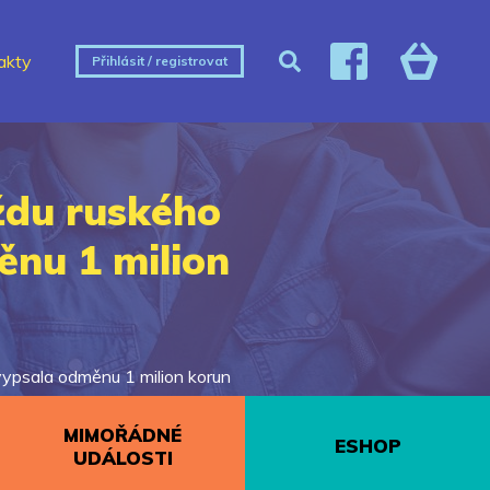
akty
Přihlásit / registrovat
aždu ruského
ěnu 1 milion
vypsala odměnu 1 milion korun
MIMOŘÁDNÉ
ESHOP
UDÁLOSTI