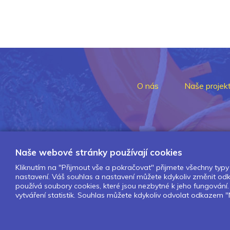
O nás
Naše projek
Naše webové stránky používají cookies
Kliknutím na "Přijmout vše a pokračovat" přijmete všechny typy 
nastavení. Váš souhlas a nastavení můžete kdykoliv změnit o
používá soubory cookies, které jsou nezbytné k jeho fungován
vytváření statistik. Souhlas můžete kdykoliv odvolat odkazem "N
Design by Lesensky.cz
Developed by ©
Smartware s.r.o.
Redakční systém MultiCMS