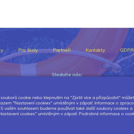
ty
Pro školy
Partneři
Kontakty
GDPR
Sledujte nás:
souborů cookie nebo klepnutím na "Zjistit více a přizpůsobit" můžete 
Pokud chcete dostávat pravidelný
dkazem "Nastavení cookies" umístěným v zápatí. Informace o zpraco
Newsletter klikněte
zde
.
í. S vaším souhlasem budeme používat také další soubory cookies a
astavení cookies" umístěným v zápatí. Podrobné informace o cookies 