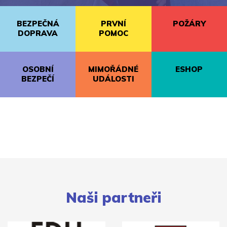
BEZPEČNÁ
PRVNÍ
POŽÁRY
DOPRAVA
POMOC
OSOBNÍ
MIMOŘÁDNÉ
ESHOP
BEZPEČÍ
UDÁLOSTI
Naši partneři