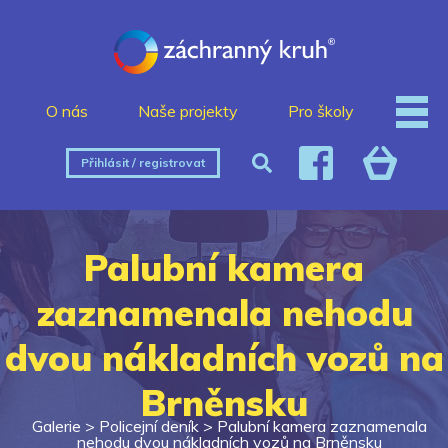
O nás
Naše projekty
Pro školy
Přihlásit / registrovat
Palubní kamera
zaznamenala nehodu
dvou nákladních vozů na
Brněnsku
Galerie >
Policejní deník
>
Palubní kamera zaznamenala
nehodu dvou nákladních vozů na Brněnsku