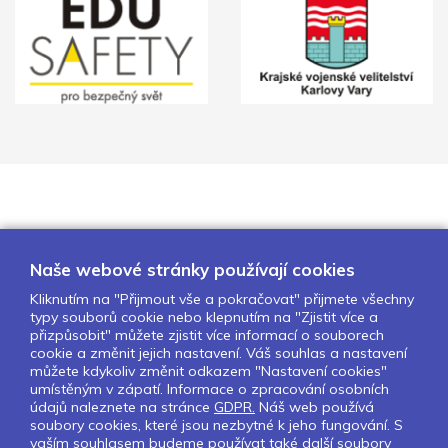
Naše webové stránky používají cookies
Kliknutím na "Přijmout vše a pokračovat" přijmete všechny
typy souborů cookie nebo klepnutím na "Zjistit více a
O nás
Naše projekty
Pro školy
přizpůsobit" můžete zjistit více informací o souborech
cookie a změnit jejich nastavení. Váš souhlas a nastavení
Partneři
Kontakty
GDPR
můžete kdykoliv změnit odkazem "Nastavení cookies"
Nastavení cookies
umístěným v zápatí. Informace o zpracování osobních
údajů naleznete na stránce
GDPR.
Náš web používá
soubory cookies, které jsou nezbytné k jeho fungování. S
Sledujte nás:
vaším souhlasem budeme používat také další soubory