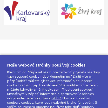
Naše webové stránky používají cookies
Kliknutím na "Přijmout vše a pokračovat" přijmete všechny
typy souborů cookie nebo klepnutím na "Zjistit více a
O nás
Naše projekty
Pro školy
přizpůsobit" můžete zjistit více informací o souborech
cookie a změnit jejich nastavení. Váš souhlas a nastavení
Partneři
Kontakty
GDPR
můžete kdykoliv změnit odkazem "Nastavení cookies"
Nastavení cookies
umístěným v zápatí. Informace o zpracování osobních
údajů naleznete na stránce
GDPR.
Náš web používá
soubory cookies, které jsou nezbytné k jeho fungování. S
Sledujte nás:
vaším souhlasem budeme používat také další soubory