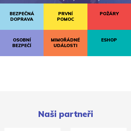
BEZPEČNÁ
PRVNÍ
POŽÁRY
DOPRAVA
POMOC
OSOBNÍ
MIMOŘÁDNÉ
ESHOP
BEZPEČÍ
UDÁLOSTI
Naši partneři