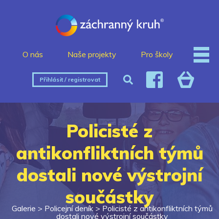
O nás
Naše projekty
Pro školy
Přihlásit / registrovat
Policisté z
antikonfliktních týmů
dostali nové výstrojní
součástky
Galerie >
Policejní deník
>
Policisté z antikonfliktních týmů
dostali nové výstrojní součástky