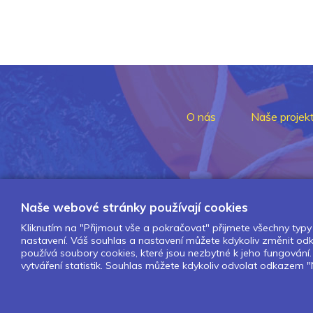
O nás
Naše projek
Naše webové stránky používají cookies
Kliknutím na "Přijmout vše a pokračovat" přijmete všechny typy 
nastavení. Váš souhlas a nastavení můžete kdykoliv změnit o
používá soubory cookies, které jsou nezbytné k jeho fungován
vytváření statistik. Souhlas můžete kdykoliv odvolat odkazem "N
Design by Lesensky.cz
Developed by ©
Smartware s.r.o.
Redakční systém MultiCMS