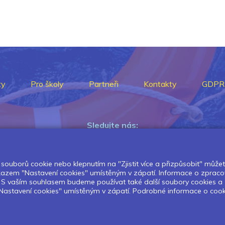
ty
Pro školy
Partneři
Kontakty
GDPR
Sledujte nás:
souborů cookie nebo klepnutím na "Zjistit více a přizpůsobit" můžete 
Pokud chcete dostávat pravidelný
dkazem "Nastavení cookies" umístěným v zápatí. Informace o zpraco
Newsletter klikněte
zde
.
í. S vaším souhlasem budeme používat také další soubory cookies a
astavení cookies" umístěným v zápatí. Podrobné informace o cookies 