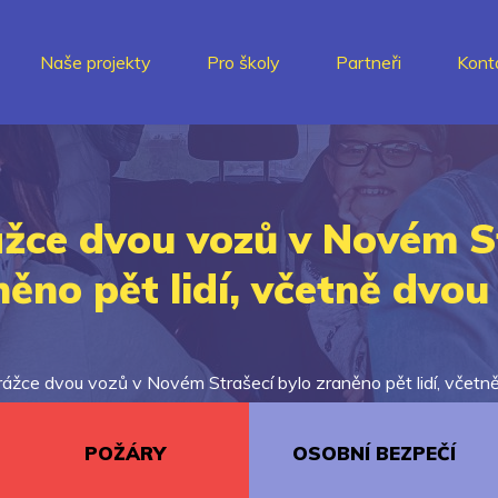
Naše projekty
Pro školy
Partneři
Kont
rážce dvou vozů v Novém S
ěno pět lidí, včetně dvou
 srážce dvou vozů v Novém Strašecí bylo zraněno pět lidí, včetn
POŽÁRY
OSOBNÍ BEZPEČÍ