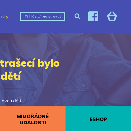
akty
Přihlásit / registrovat
trašecí bylo
 dětí
ě dvou dětí
MIMOŘÁDNÉ
ESHOP
UDÁLOSTI