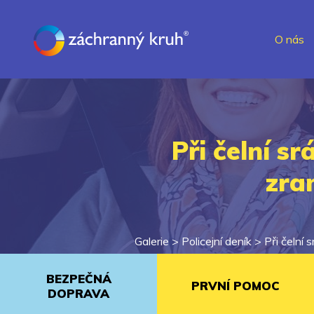
O nás
Při čelní s
zran
Galerie >
Policejní deník
>
Při čelní
BEZPEČNÁ
PRVNÍ POMOC
DOPRAVA