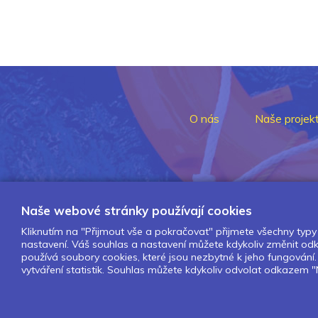
O nás
Naše projek
Naše webové stránky používají cookies
Kliknutím na "Přijmout vše a pokračovat" přijmete všechny typy 
nastavení. Váš souhlas a nastavení můžete kdykoliv změnit o
používá soubory cookies, které jsou nezbytné k jeho fungován
vytváření statistik. Souhlas můžete kdykoliv odvolat odkazem "N
Design by Lesensky.cz
Developed by ©
Smartware s.r.o.
Redakční systém MultiCMS