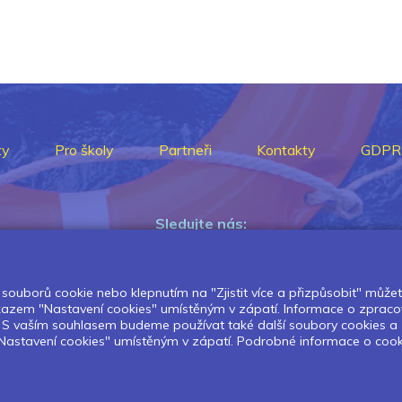
ty
Pro školy
Partneři
Kontakty
GDPR
Sledujte nás:
souborů cookie nebo klepnutím na "Zjistit více a přizpůsobit" můžete 
Pokud chcete dostávat pravidelný
dkazem "Nastavení cookies" umístěným v zápatí. Informace o zpraco
Newsletter klikněte
zde
.
í. S vaším souhlasem budeme používat také další soubory cookies a
astavení cookies" umístěným v zápatí. Podrobné informace o cookies 