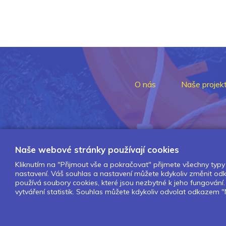
O nás
Naše projek
Naše webové stránky používají cookies
Kliknutím na "Přijmout vše a pokračovat" přijmete všechny typy 
nastavení. Váš souhlas a nastavení můžete kdykoliv změnit o
používá soubory cookies, které jsou nezbytné k jeho fungován
vytváření statistik. Souhlas můžete kdykoliv odvolat odkazem "N
Design by Lesensky.cz
Developed by ©
Smartware s.r.o.
Redakční systém MultiCMS