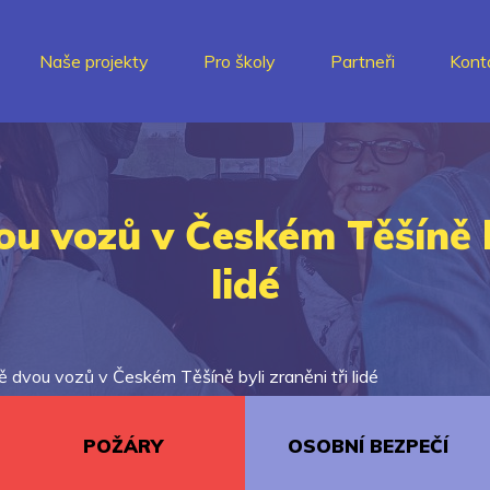
Naše projekty
Pro školy
Partneři
Kont
ou vozů v Českém Těšíně by
lidé
ě dvou vozů v Českém Těšíně byli zraněni tři lidé
POŽÁRY
OSOBNÍ BEZPEČÍ