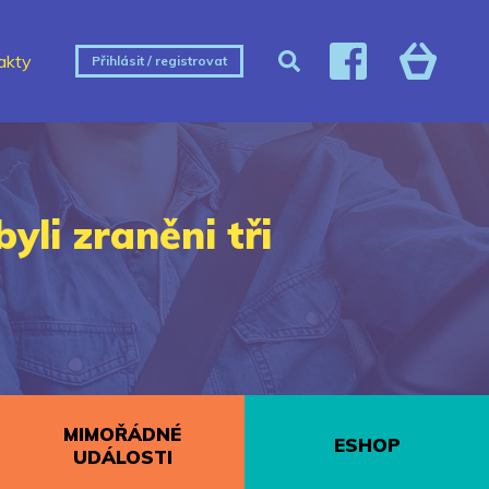
akty
Přihlásit / registrovat
li zraněni tři
MIMOŘÁDNÉ
ESHOP
UDÁLOSTI