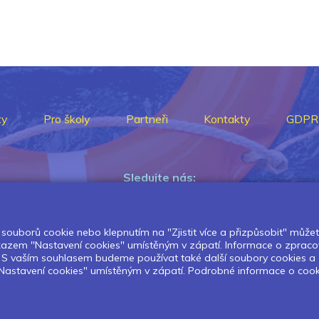
ty
Pro školy
Partneři
Kontakty
GDPR
Sledujte nás:
souborů cookie nebo klepnutím na "Zjistit více a přizpůsobit" můžete 
Pokud chcete dostávat pravidelný
dkazem "Nastavení cookies" umístěným v zápatí. Informace o zpraco
Newsletter klikněte
zde
.
í. S vaším souhlasem budeme používat také další soubory cookies a
astavení cookies" umístěným v zápatí. Podrobné informace o cookies 