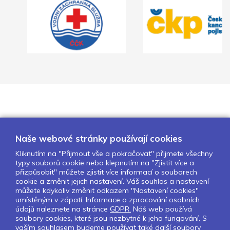
Naše webové stránky používají cookies
Kliknutím na "Přijmout vše a pokračovat" přijmete všechny
typy souborů cookie nebo klepnutím na "Zjistit více a
O nás
Naše projekty
Pro školy
přizpůsobit" můžete zjistit více informací o souborech
cookie a změnit jejich nastavení. Váš souhlas a nastavení
Partneři
Kontakty
GDPR
můžete kdykoliv změnit odkazem "Nastavení cookies"
Nastavení cookies
umístěným v zápatí. Informace o zpracování osobních
údajů naleznete na stránce
GDPR.
Náš web používá
soubory cookies, které jsou nezbytné k jeho fungování. S
Sledujte nás:
vaším souhlasem budeme používat také další soubory