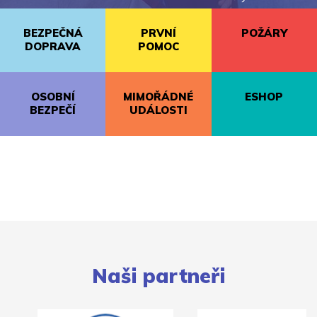
BEZPEČNÁ
PRVNÍ
POŽÁRY
DOPRAVA
POMOC
OSOBNÍ
MIMOŘÁDNÉ
ESHOP
BEZPEČÍ
UDÁLOSTI
Naši partneři