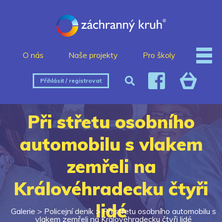
O nás
Naše projekty
Pro školy
Přihlásit / registrovat
Při střetu osobního
automobilu s vlakem
zemřeli na
Královéhradecku čtyři
lidé
Galerie >
Policejní deník
>
Při střetu osobního automobilu s
vlakem zemřeli na Královéhradecku čtyři lidé