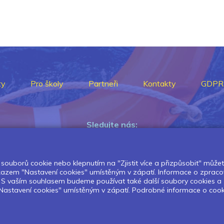
ty
Pro školy
Partneři
Kontakty
GDPR
Sledujte nás:
souborů cookie nebo klepnutím na "Zjistit více a přizpůsobit" můžete 
Pokud chcete dostávat pravidelný
dkazem "Nastavení cookies" umístěným v zápatí. Informace o zpraco
Newsletter klikněte
zde
.
í. S vaším souhlasem budeme používat také další soubory cookies a
astavení cookies" umístěným v zápatí. Podrobné informace o cookies 