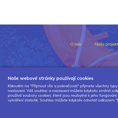
O nás
Naše projek
Naše webové stránky používají cookies
Kliknutím na "Přijmout vše a pokračovat" přijmete všechny typy 
nastavení. Váš souhlas a nastavení můžete kdykoliv změnit o
používá soubory cookies, které jsou nezbytné k jeho fungován
vytváření statistik. Souhlas můžete kdykoliv odvolat odkazem "N
Design by Lesensky.cz
Developed by ©
Smartware s.r.o.
Redakční systém MultiCMS