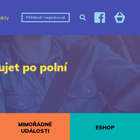
akty
Přihlásit / registrovat
ujet po polní
MIMOŘÁDNÉ
ESHOP
UDÁLOSTI