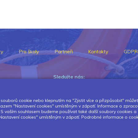
ty
Pro školy
Partneři
Kontakty
GDPR
Sledujte nás:
souborů cookie nebo klepnutím na "Zjistit více a přizpůsobit" můžete 
Pokud chcete dostávat pravidelný
dkazem "Nastavení cookies" umístěným v zápatí. Informace o zpraco
Newsletter klikněte
zde
.
í. S vaším souhlasem budeme používat také další soubory cookies a
astavení cookies" umístěným v zápatí. Podrobné informace o cookies 