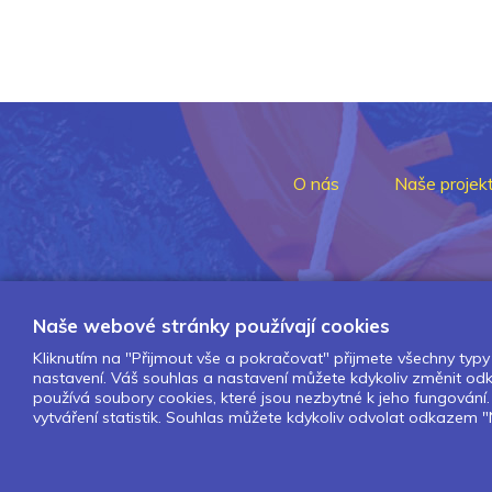
O nás
Naše projek
Naše webové stránky používají cookies
Kliknutím na "Přijmout vše a pokračovat" přijmete všechny typy 
nastavení. Váš souhlas a nastavení můžete kdykoliv změnit o
používá soubory cookies, které jsou nezbytné k jeho fungován
vytváření statistik. Souhlas můžete kdykoliv odvolat odkazem "N
Design by Lesensky.cz
Developed by ©
Smartware s.r.o.
Redakční systém MultiCMS