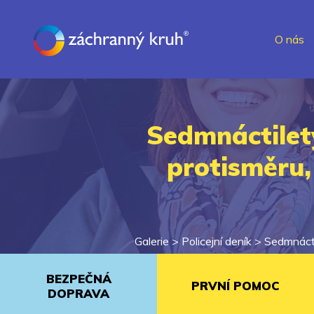
O nás
Sedmnáctiletý
protisměru,
Galerie >
Policejní deník
>
Sedmnáctil
BEZPEČNÁ
PRVNÍ POMOC
DOPRAVA