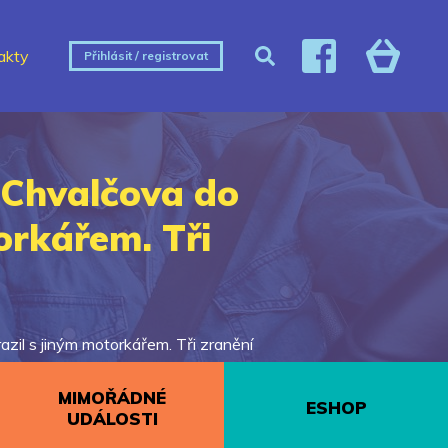
akty
Přihlásit / registrovat
u Chvalčova do
orkářem. Tři
azil s jiným motorkářem. Tři zranění
MIMOŘÁDNÉ
ESHOP
UDÁLOSTI