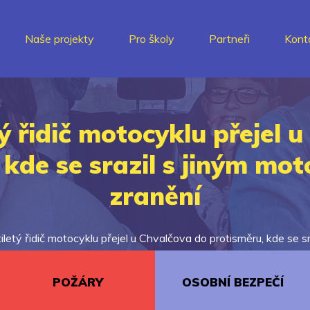
Naše projekty
Pro školy
Partneři
Kont
 řidič motocyklu přejel 
 kde se srazil s jiným mot
zranění
etý řidič motocyklu přejel u Chvalčova do protisměru, kde se sr
POŽÁRY
OSOBNÍ BEZPEČÍ