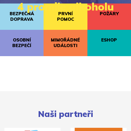
4 promile alkoholu
BEZPEČNÁ
PRVNÍ
POŽÁRY
DOPRAVA
POMOC
OSOBNÍ
MIMOŘÁDNÉ
ESHOP
BEZPEČÍ
UDÁLOSTI
Naši partneři