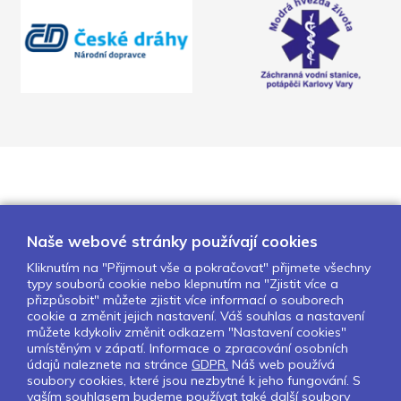
Naše webové stránky používají cookies
Kliknutím na "Přijmout vše a pokračovat" přijmete všechny
typy souborů cookie nebo klepnutím na "Zjistit více a
O nás
Naše projekty
Pro školy
přizpůsobit" můžete zjistit více informací o souborech
cookie a změnit jejich nastavení. Váš souhlas a nastavení
Partneři
Kontakty
GDPR
můžete kdykoliv změnit odkazem "Nastavení cookies"
Nastavení cookies
umístěným v zápatí. Informace o zpracování osobních
údajů naleznete na stránce
GDPR.
Náš web používá
soubory cookies, které jsou nezbytné k jeho fungování. S
Sledujte nás:
vaším souhlasem budeme používat také další soubory