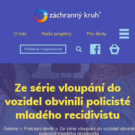
O nás
Naše projekty
Pro školy
Přihlásit / registrovat
Ze série vloupání do
vozidel obvinili policisté
mladého recidivistu
Galerie >
Policejní deník
>
Ze série vloupání do vozidel obvinili
policisté mladého recidivistu