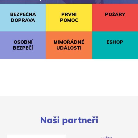
BEZPEČNÁ
PRVNÍ
POŽÁRY
DOPRAVA
POMOC
OSOBNÍ
MIMOŘÁDNÉ
ESHOP
BEZPEČÍ
UDÁLOSTI
Naši partneři