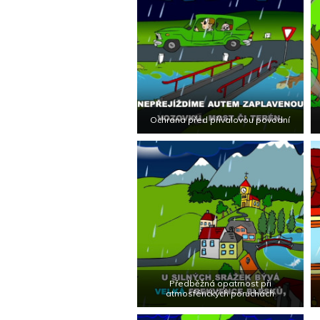
Ochrana před přívalovou povodní
Předběžná opatrnost při
atmosférických poruchách