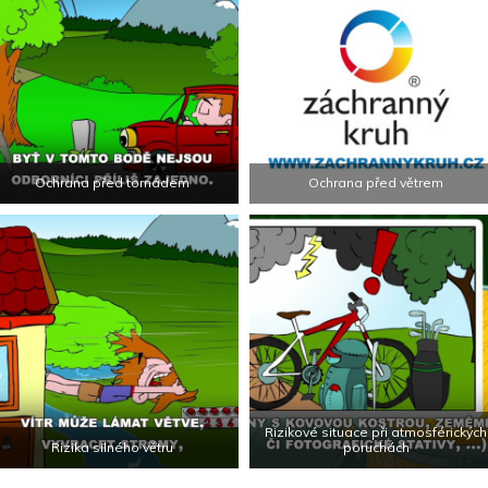
Ochrana před tornádem
Ochrana před větrem
Rizikové situace při atmosférických
Rizika silného větru
poruchách