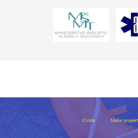
O nás
Naše projek