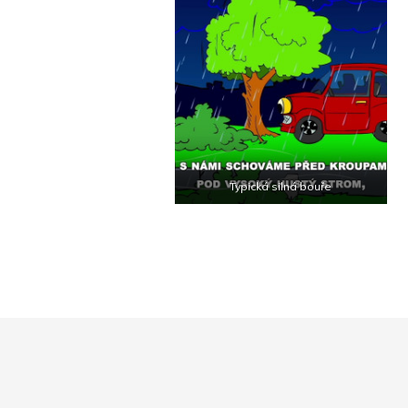
Typická silná bouře