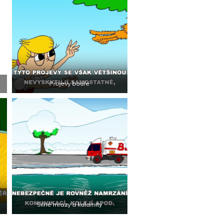
Projevy bouře
Silné mrazy a kalamity