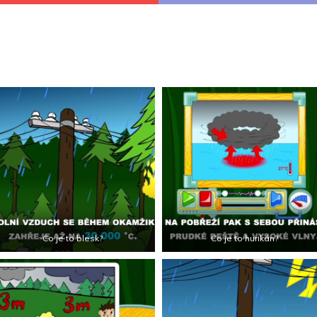
Co je to blesk?
Co je to hurikán?