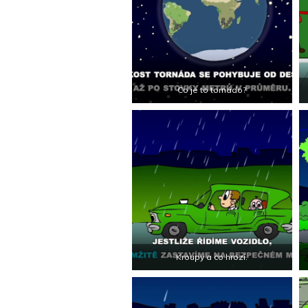
Co je to tornádo?
Kroupy a co hrozí.