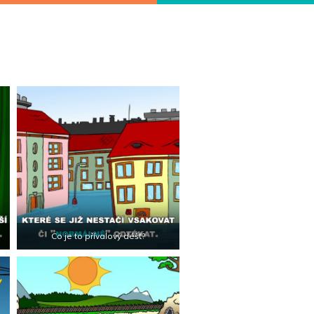
Co je to přívalový déšť?