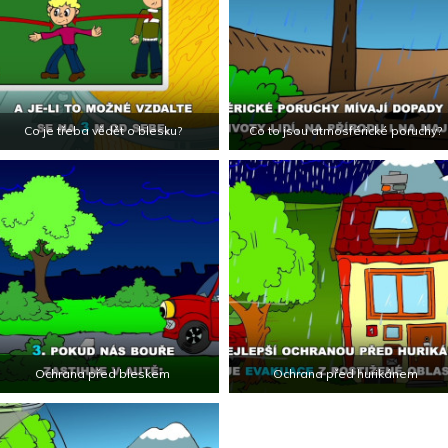
Co je třeba vědět o blesku?
Co to jsou atmosférické poruchy?
Ochrana před bleskem
Ochrana před hurikánem