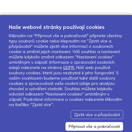
Naše webové stránky používají cookies
Kliknutím na "Přijmout vše a pokračovat" přijmete všechny
typy souborů cookie nebo klepnutím na "Zjistit více a
O nás
Naše projekty
Pro školy
přizpůsobit" můžete zjistit více informací o souborech
cookie a změnit jejich nastavení. Váš souhlas a nastavení
Partneři
Kontakty
GDPR
můžete kdykoliv změnit odkazem "Nastavení cookies"
Nastavení cookies
umístěným v zápatí. Informace o zpracování osobních
údajů naleznete na stránce
GDPR.
Náš web používá
soubory cookies, které jsou nezbytné k jeho fungování. S
Sledujte nás:
vaším souhlasem budeme používat také další soubory
cookies a zpracovávat vaše osobní údaje pro analýzu
chování a vytváření statistik. Souhlas můžete kdykoliv
odvolat odkazem "Nastavení cookies" umístěným v
zápatí. Podrobné informace o cookies naleznete kliknutím
Pokud chcete dostávat pravidelný
na tlačítko "Zjistit více".
Newsletter klikněte
zde
.
Zjistit více a přizpůsobit
Design by Lesensky.cz
Developed by ©
Smartware s.r.o.
Redakční systém MultiCMS
Přijmout vše a pokračovat