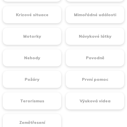
Krizové situace
Mimořádné události
Motorky
Návykové látky
Nehody
Povodně
Požáry
První pomoc
Terorismus
Výuková videa
Zemětřesení