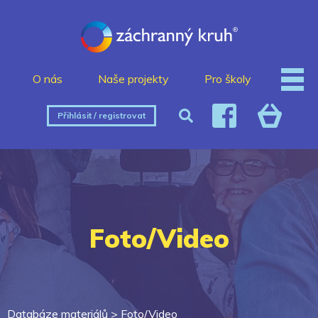
O nás
Naše projekty
Pro školy
Přihlásit / registrovat
Foto/Video
Databáze materiálů >
Foto/Video