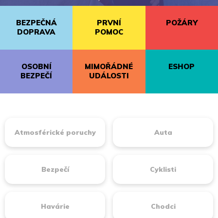
BEZPEČNÁ
PRVNÍ
POŽÁRY
DOPRAVA
POMOC
OSOBNÍ
MIMOŘÁDNÉ
ESHOP
BEZPEČÍ
UDÁLOSTI
Atmosférické poruchy
Auta
Bezpečí
Cyklisti
Havárie
Chodci