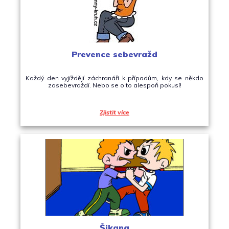
Prevence sebevražd
Každý den vyjíždějí záchranáři k případům, kdy se někdo
zasebevraždí. Nebo se o to alespoň pokusí!
Zjistit více
Šikana