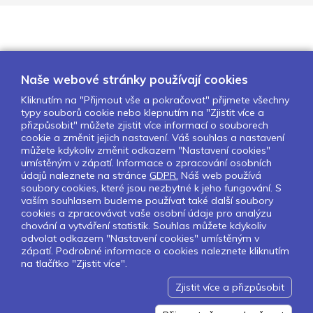
Naše webové stránky používají cookies
Kliknutím na "Přijmout vše a pokračovat" přijmete všechny
typy souborů cookie nebo klepnutím na "Zjistit více a
O nás
Naše projekty
Pro školy
přizpůsobit" můžete zjistit více informací o souborech
cookie a změnit jejich nastavení. Váš souhlas a nastavení
Partneři
Kontakty
GDPR
můžete kdykoliv změnit odkazem "Nastavení cookies"
Nastavení cookies
umístěným v zápatí. Informace o zpracování osobních
údajů naleznete na stránce
GDPR.
Náš web používá
soubory cookies, které jsou nezbytné k jeho fungování. S
Sledujte nás:
vaším souhlasem budeme používat také další soubory
cookies a zpracovávat vaše osobní údaje pro analýzu
chování a vytváření statistik. Souhlas můžete kdykoliv
odvolat odkazem "Nastavení cookies" umístěným v
zápatí. Podrobné informace o cookies naleznete kliknutím
Pokud chcete dostávat pravidelný
na tlačítko "Zjistit více".
Newsletter klikněte
zde
.
Zjistit více a přizpůsobit
Design by Lesensky.cz
Developed by ©
Smartware s.r.o.
Redakční systém MultiCMS