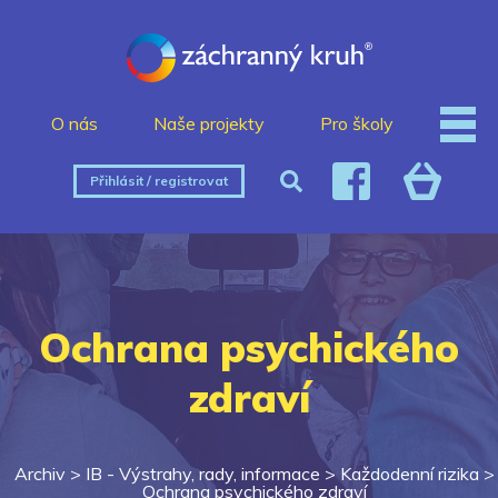
O nás
Naše projekty
Pro školy
Přihlásit / registrovat
Ochrana psychického
zdraví
Archiv >
IB - Výstrahy, rady, informace
>
Každodenní rizika
>
Ochrana psychického zdraví