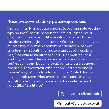
Naše webové stránky používají cookies
Kliknutím na "Přijmout vše a pokračovat" přijmete všechny
typy souborů cookie nebo klepnutím na "Zjistit více a
O nás
Naše projekty
Pro školy
přizpůsobit" můžete zjistit více informací o souborech
cookie a změnit jejich nastavení. Váš souhlas a nastavení
Partneři
Kontakty
GDPR
můžete kdykoliv změnit odkazem "Nastavení cookies"
Nastavení cookies
umístěným v zápatí. Informace o zpracování osobních
údajů naleznete na stránce
GDPR.
Náš web používá
soubory cookies, které jsou nezbytné k jeho fungování. S
Sledujte nás:
vaším souhlasem budeme používat také další soubory
cookies a zpracovávat vaše osobní údaje pro analýzu
chování a vytváření statistik. Souhlas můžete kdykoliv
odvolat odkazem "Nastavení cookies" umístěným v
zápatí. Podrobné informace o cookies naleznete kliknutím
Pokud chcete dostávat pravidelný
na tlačítko "Zjistit více".
Newsletter klikněte
zde
.
Zjistit více a přizpůsobit
Design by Lesensky.cz
Developed by ©
Smartware s.r.o.
Redakční systém MultiCMS
Přijmout vše a pokračovat