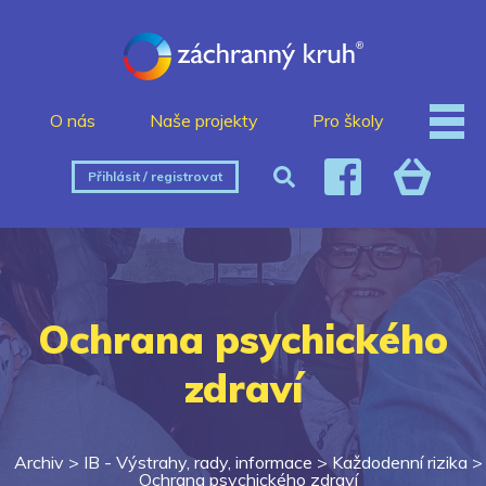
O nás
Naše projekty
Pro školy
Přihlásit / registrovat
Ochrana psychického
zdraví
Archiv >
IB - Výstrahy, rady, informace
>
Každodenní rizika
>
Ochrana psychického zdraví