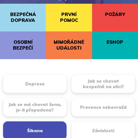
BEZPEČNÁ
PRVNÍ
POŽÁRY
DOPRAVA
POMOC
OSOBNÍ
MIMOŘÁDNÉ
ESHOP
BEZPEČÍ
UDÁLOSTI
Jak se chovat
Deprese
bezpečně na ulici?
Jak se má chovat žena,
Prevence sebevražd
je-li přepadena?
Šikana
Závislosti