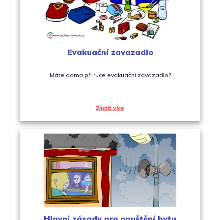
Evakuační zavazadlo
Máte doma při ruce evakuační zavazadlo?
Zjistit více
Hlavní zásady pro opuštění bytu