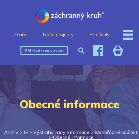
O nás
Naše projekty
Pro školy
Přihlásit / registrovat
Obecné informace
Archiv >
IB - Výstrahy, rady, informace
>
Mimořádné události
>
Obecné informace