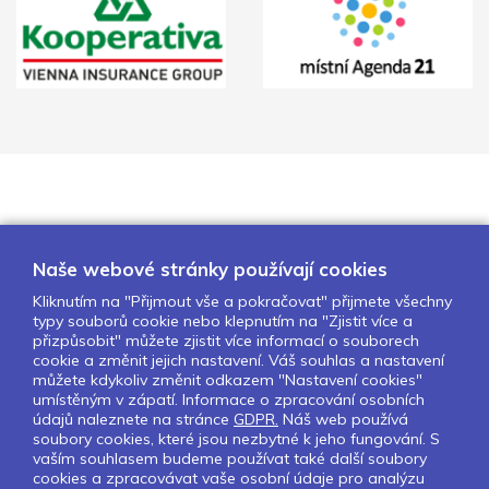
Naše webové stránky používají cookies
Kliknutím na "Přijmout vše a pokračovat" přijmete všechny
typy souborů cookie nebo klepnutím na "Zjistit více a
O nás
Naše projekty
Pro školy
přizpůsobit" můžete zjistit více informací o souborech
cookie a změnit jejich nastavení. Váš souhlas a nastavení
Partneři
Kontakty
GDPR
můžete kdykoliv změnit odkazem "Nastavení cookies"
Nastavení cookies
umístěným v zápatí. Informace o zpracování osobních
údajů naleznete na stránce
GDPR.
Náš web používá
soubory cookies, které jsou nezbytné k jeho fungování. S
Sledujte nás:
vaším souhlasem budeme používat také další soubory
cookies a zpracovávat vaše osobní údaje pro analýzu